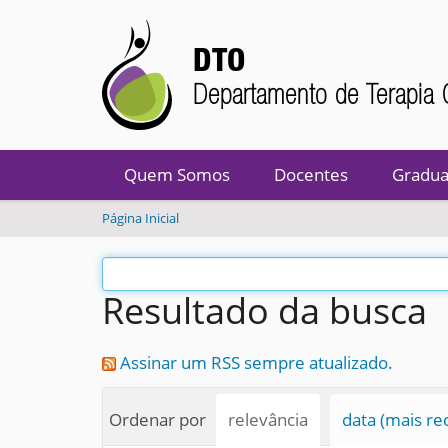
DTO
Departamento de Terapia 
Quem Somos
Docentes
Gradua
V
Página Inicial
o
c
ê
Resultado da busca
e
s
t
Assinar um RSS sempre atualizado.
á
a
q
Ordenar por
relevância
data (mais re
u